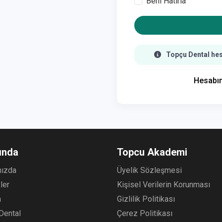
Beni Hatırla
Topçu Dental hesap
Hesabı
ında
Topcu Akademi
mızda
Üyelik Sözleşmesi
kler
Kişisel Verilerin Korunması
m
Gizlilik Politikası
Dental
Çerez Politikası