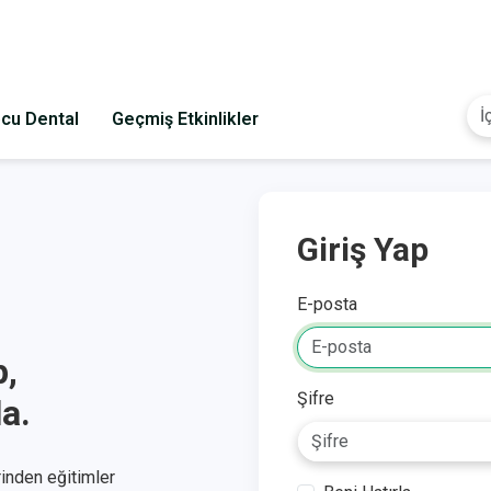
cu Dental
Geçmiş Etkinlikler
Giriş Yap
E-posta
p,
Şifre
a.
rinden eğitimler