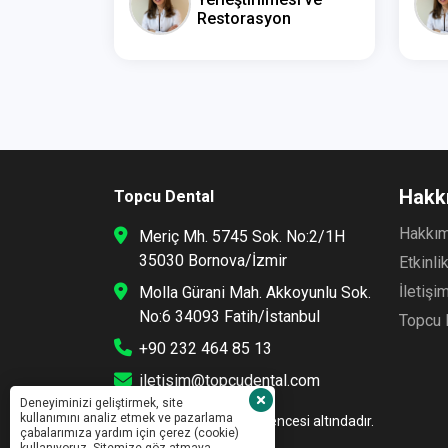
Restorasyon
Hakk
Topcu Dental
Hakkı
Meriç Mh. 5745 Sok. No:2/1H
35030 Bornova/İzmir
Etkinli
İletişi
Molla Gürani Mah. Akkoyunlu Sok.
No:6 34093 Fatih/İstanbul
Topcu 
+90 232 464 85 13
iletisim@topcudental.com
Deneyiminizi geliştirmek, site
kullanımını analiz etmek ve pazarlama
Bu site Topcu Dental güvencesi altındadır.
çabalarımıza yardım için çerez (cookie)