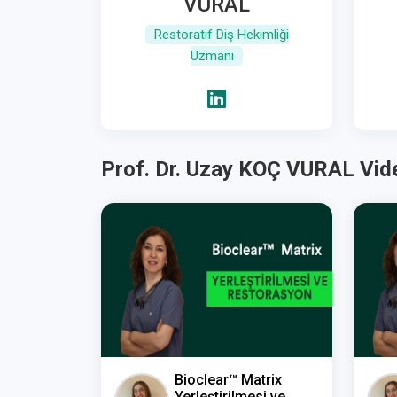
VURAL
Restoratif Diş Hekimliği
Uzmanı
Prof. Dr. Uzay KOÇ VURAL Vide
Bioclear™ Matrix
Yerleştirilmesi ve