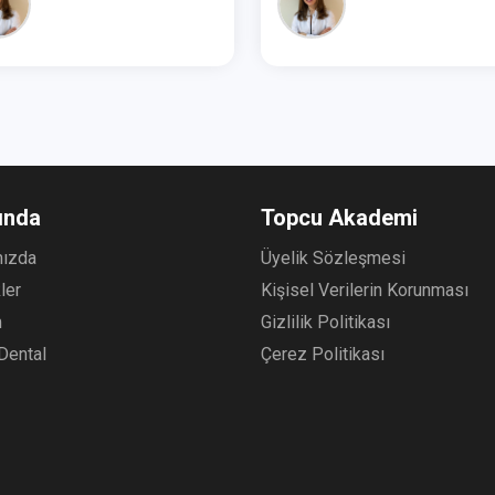
ında
Topcu Akademi
mızda
Üyelik Sözleşmesi
kler
Kişisel Verilerin Korunması
m
Gizlilik Politikası
Dental
Çerez Politikası