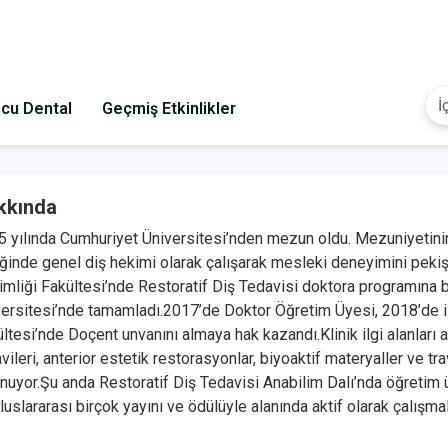
cu Dental
Geçmiş Etkinlikler
kkında
 yılında Cumhuriyet Üniversitesi’nden mezun oldu. Mezuniyetinin
iğinde genel diş hekimi olarak çalışarak mesleki deneyimini pekiş
mliği Fakültesi’nde Restoratif Diş Tedavisi doktora programına b
ersitesi’nde tamamladı.2017’de Doktor Öğretim Üyesi, 2018’de i
ltesi’nde Doçent unvanını almaya hak kazandı.Klinik ilgi alanları 
vileri, anterior estetik restorasyonlar, biyoaktif materyaller ve t
nuyor.Şu anda Restoratif Diş Tedavisi Anabilim Dalı’nda öğretim ü
luslararası birçok yayını ve ödülüyle alanında aktif olarak çalışm