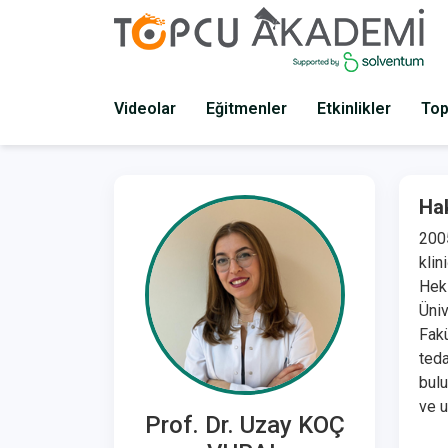
Videolar
Eğitmenler
Etkinlikler
Top
Ha
2005
klin
Heki
Üniv
Fakü
teda
bulu
ve u
Prof. Dr. Uzay KOÇ