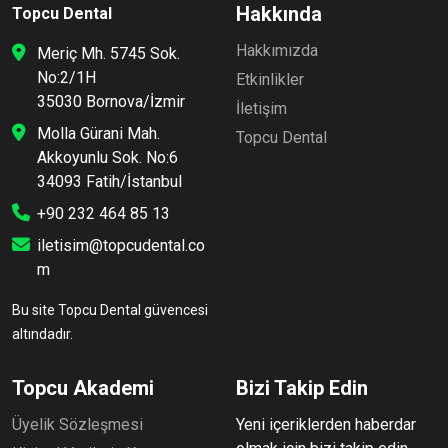
Hakkında
Topcu Dental
Hakkımızda
Meriç Mh. 5745 Sok.
No:2/1H
Etkinlikler
35030 Bornova/İzmir
İletişim
Molla Gürani Mah.
Topcu Dental
Akkoyunlu Sok. No:6
34093 Fatih/İstanbul
+90 232 464 85 13
iletisim@topcudental.co
m
Bu site Topcu Dental güvencesi
altındadır.
Topcu Akademi
Bizi Takip Edin
Üyelik Sözleşmesi
Yeni içeriklerden haberdar