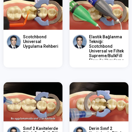
Scotchbond
Elastik Bağlanma
Universal
Tekniği:
Uygulama Rehberi
Scotchbond
Universal ve Filtek
Supreme/BulkFill
Flow ile Uygulama
Rehberi
Sınıf 2 Kavitelerde
Derin Sınıf 2