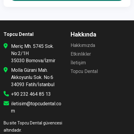
Hakkında
Topcu Dental
Hakkımızda
Meriç Mh. 5745 Sok.
No:2/1H
Etkinlikler
35030 Bornova/İzmir
İletişim
Molla Gürani Mah.
Topcu Dental
Akkoyunlu Sok. No:6
34093 Fatih/İstanbul
+90 232 464 85 13
iletisim@topcudental.co
m
Bu site Topcu Dental güvencesi
altındadır.