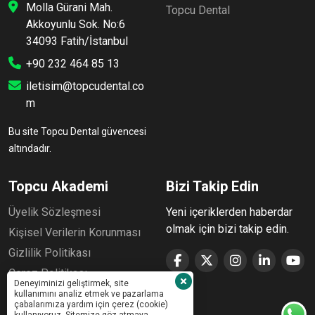
Molla Gürani Mah.
Topcu Dental
Akkoyunlu Sok. No:6
34093 Fatih/İstanbul
+90 232 464 85 13
iletisim@topcudental.co
m
Bu site Topcu Dental güvencesi
altındadır.
Topcu Akademi
Bizi Takip Edin
Üyelik Sözleşmesi
Yeni içeriklerden haberdar
olmak için bizi takip edin.
Kişisel Verilerin Korunması
Gizlilik Politikası
Çerez Politikası
Deneyiminizi geliştirmek, site
kullanımını analiz etmek ve pazarlama
çabalarımıza yardım için çerez (cookie)